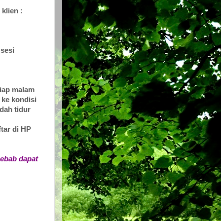
 klien :
 sesi
tiap malam
 ke kondisi
dah tidur
ftar di HP
sebab dapat