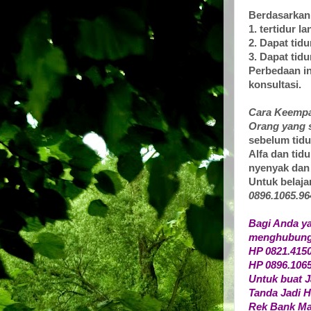
Berdasarkan
1. tertidur l
2. Dapat tidu
3. Dapat tidu
Perbedaan in
konsultasi.
Cara Keempat
Orang yang 
sebelum tidu
Alfa dan tid
nyenyak dan 
Untuk belajar
0896.1065.96
Bagi Anda y
menghubungi 
HP 0821.415
HP 0896.1065
Untuk buat J
Tanda Jadi H
Rek Bank Ma