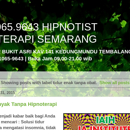
065.9643 HIPNOTIST
TERAPI SEMARANG
R BUKIT ASRI KAV 141 KEDUNGMUNDU TEMBALA
1065-9643 | Buka Jam 09.00-21.00 wib
Showing posts with label
tidur enak tanpa obat
.
Show all posts
31, 2015
nyak Tanpa Hipnoterapi
menjadi kabar baik bagi Anda
mencari : Solusi tidur
a mengatasi insomnia, tidak