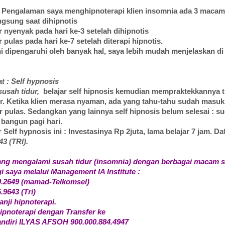
 Pengalaman saya menghipnoterapi klien insomnia ada 3 maca
m
angsung saat dihipnotis
r nyenyak pada hari ke-3 setelah dihipnotis
r pulas pada hari ke-7 setelah diterapi hipnotis.
i dipengaruhi oleh banyak hal, saya lebih mudah menjelaskan di
 : Self hypnosis
susah tidur,
belajar self hipnosis kemudian mempraktekkannya 
r. Ketika klien merasa nyaman, ada yang tahu-tahu sudah masuk
ur pulas. Sedangkan yang lainnya self hipnosis belum selesai : su
bangun pagi hari.
 Self hypnosis ini : Investasinya Rp 2juta, lama belajar 7 jam. Da
43 (TRI).
ang mengalami susah tidur (insomnia) dengan berbagai macam 
saya melalui Management IA Institute :
0.2649 (mamad-Telkomsel)
.9643 (Tri)
anji hipnoterapi.
ipnoterapi dengan Transfer ke
ndiri ILYAS AFSOH 900.000.884.4947