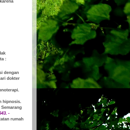
 karena
dak
ta :
si dengan
ari dokter
pnoterapi.
n hipnosis.
pi Semarang
43. -
atatan rumah