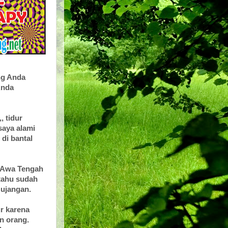
ng Anda
Anda
, tidur
saya alami
 di bantal
 JAwa Tengah
-tahu sudah
Bujangan.
ur karena
an orang.