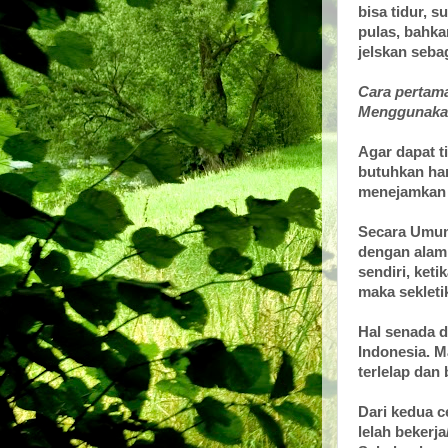
bisa tidur, s
pulas, bahka
jelskan sebag
Cara pertama
Menggunakan
Agar dapat t
butuhkan ha
menejamkan 
Secara Umum,
dengan alami
sendiri, ket
maka sekleti
Hal senada 
Indonesia. M
terlelap dan
Dari kedua c
lelah bekerja