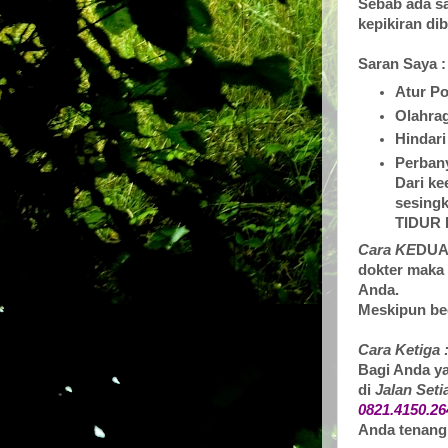
Sebab ada sa
kepikiran dib
Saran Saya :
Atur P
Olahrag
Hindari
Perbany
Dari ke
sesingk
TIDUR 
Cara KE
DUA
dokter maka 
Anda.
Meskipun beg
Cara Ketiga 
Bagi Anda ya
di
Jalan Set
0821.4150.2
Anda tenang