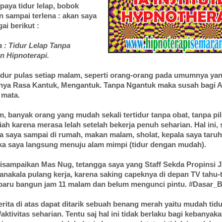
upaya tidur lelap, bobok
n sampai terlena : akan saya
ai berikut :
 : Tidur Lelap Tanpa
 Hipnoterapi.
idur pulas setiap malam, seperti orang-orang pada umumnya ya
nya Rasa Kantuk, Mengantuk. Tanpa Ngantuk maka susah bagi 
mata.
 banyak orang yang mudah sekali tertidur tanpa obat, tanpa pil,
ah karena merasa lelah setelah bekerja penuh seharian. Hal ini, 
ika saya sampai di rumah, makan malam, sholat, kepala saya taruh
ka saya langsung menuju alam mimpi (tidur dengan mudah).
disampaikan Mas Nug, tetangga saya yang Staff Sekda Propinsi
anakala pulang kerja, karena saking capeknya di depan TV tahu
 baru bangun jam 11 malam dan belum mengunci pintu. #Dasar_
erita di atas dapat ditarik sebuah benang merah yaitu mudah tid
/aktivitas seharian. Tentu saj hal ini tidak berlaku bagi kebanyak