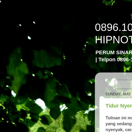
0896.1
HIPNO
PERUM SINA
| Telpon 0896-
SUNDAY, MAY 
Tidur Nye
Tulisan ini 
yang sedang 
nyenyak, car