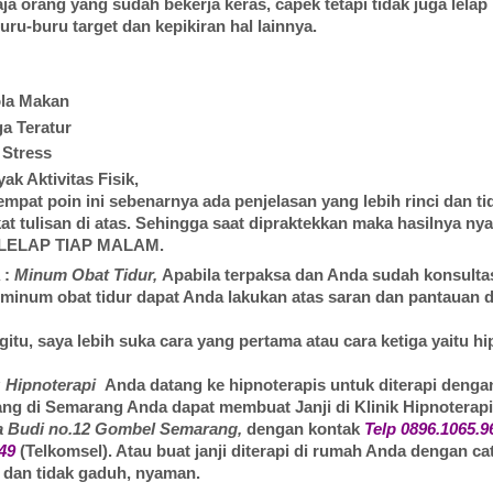
ja orang yang sudah bekerja keras, capek tetapi tidak juga lelap
uru-buru target dan kepikiran hal lainnya.
ola Makan
a Teratur
 Stress
ak Aktivitas Fisik,
empat poin ini sebenarnya ada penjelasan yang lebih rinci dan ti
at tulisan di atas. Sehingga saat dipraktekkan maka hasilnya nya
LELAP TIAP MALAM.
 :
Minum Obat Tidur,
Apabila terpaksa dan Anda sudah konsulta
minum obat tidur dapat Anda lakukan atas saran dan pantauan d
itu, saya lebih suka cara yang pertama atau cara ketiga yaitu hi
: Hipnoterapi
Anda datang ke hipnoterapis untuk diterapi denga
ng di Semarang Anda dapat membuat Janji di Klinik Hipnotera
ia Budi no.12 Gombel Semarang,
dengan kontak
Telp 0896.1065.96
649
(
Telkomsel). Atau buat janji diterapi di rumah Anda dengan c
 dan tidak gaduh, nyaman.