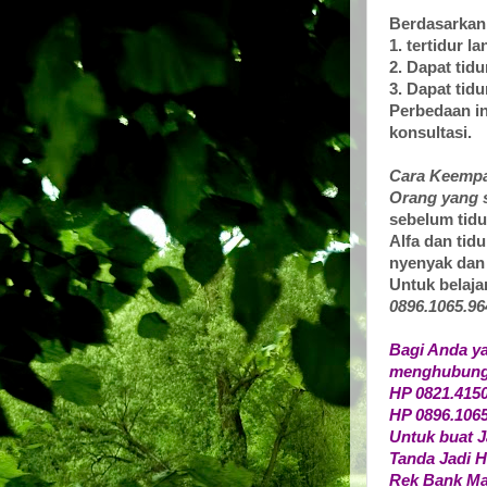
Berdasarkan
1. tertidur l
2. Dapat tidu
3. Dapat tidu
Perbedaan in
konsultasi.
Cara Keempat
Orang yang 
sebelum tidu
Alfa dan tid
nyenyak dan 
Untuk belajar
0896.1065.96
Bagi Anda y
menghubungi 
HP 0821.415
HP 0896.1065
Untuk buat J
Tanda Jadi H
Rek Bank Ma