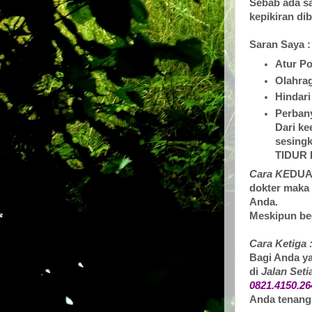
Sebab ada sa
kepikiran dib
Saran Saya :
Atur P
Olahrag
Hindari
Perbany
Dari ke
sesingk
TIDUR 
Cara KE
DUA
dokter maka 
Anda.
Meskipun beg
Cara Ketiga 
Bagi Anda ya
di
Jalan Set
0821.4150.2
Anda tenang