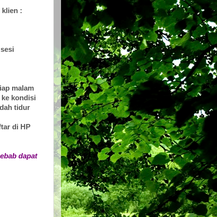
 klien :
 sesi
tiap malam
 ke kondisi
dah tidur
ftar di HP
sebab dapat