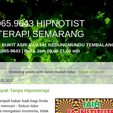
065.9643 HIPNOTIST
TERAPI SEMARANG
R BUKIT ASRI KAV 141 KEDUNGMUNDU TEMBALA
1065-9643 | Buka Jam 09.00-21.00 wib
Showing posts with label
mudah tidur
.
Show all posts
31, 2015
nyak Tanpa Hipnoterapi
menjadi kabar baik bagi Anda
mencari : Solusi tidur
a mengatasi insomnia, tidak