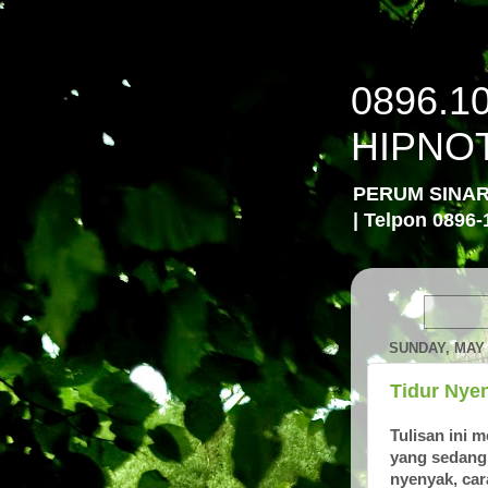
0896.1
HIPNO
PERUM SINA
| Telpon 0896-
SUNDAY, MAY 
Tidur Nye
Tulisan ini 
yang sedang 
nyenyak, car