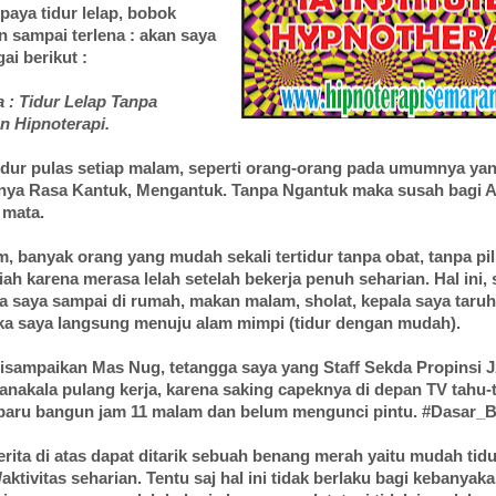
upaya tidur lelap, bobok
n sampai terlena : akan saya
ai berikut :
 : Tidur Lelap Tanpa
 Hipnoterapi.
idur pulas setiap malam, seperti orang-orang pada umumnya ya
nya Rasa Kantuk, Mengantuk. Tanpa Ngantuk maka susah bagi 
mata.
 banyak orang yang mudah sekali tertidur tanpa obat, tanpa pil,
ah karena merasa lelah setelah bekerja penuh seharian. Hal ini, 
ika saya sampai di rumah, makan malam, sholat, kepala saya taruh
ka saya langsung menuju alam mimpi (tidur dengan mudah).
disampaikan Mas Nug, tetangga saya yang Staff Sekda Propinsi
anakala pulang kerja, karena saking capeknya di depan TV tahu
 baru bangun jam 11 malam dan belum mengunci pintu. #Dasar_
erita di atas dapat ditarik sebuah benang merah yaitu mudah tid
/aktivitas seharian. Tentu saj hal ini tidak berlaku bagi kebanyak