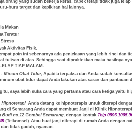
ja orang yang sudah bekerja keras, capek tetapi tidak juga lelap
uru-buru target dan kepikiran hal lainnya.
ola Makan
a Teratur
 Stress
ak Aktivitas Fisik,
empat poin ini sebenarnya ada penjelasan yang lebih rinci dan ti
at tulisan di atas. Sehingga saat dipraktekkan maka hasilnya nya
LELAP TIAP MALAM.
 :
Minum Obat Tidur,
Apabila terpaksa dan Anda sudah konsulta
minum obat tidur dapat Anda lakukan atas saran dan pantauan d
itu, saya lebih suka cara yang pertama atau cara ketiga yaitu hi
: Hipnoterapi
Anda datang ke hipnoterapis untuk diterapi denga
ng di Semarang Anda dapat membuat Janji di Klinik Hipnotera
ia Budi no.12 Gombel Semarang,
dengan kontak
Telp 0896.1065.96
649
(
Telkomsel). Atau buat janji diterapi di rumah Anda dengan c
 dan tidak gaduh, nyaman.