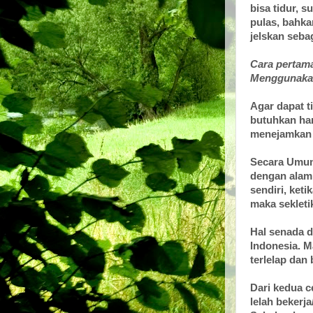
bisa tidur, s
pulas, bahka
jelskan sebag
Cara pertama
Menggunakan
Agar dapat t
butuhkan ha
menejamkan 
Secara Umum,
dengan alami
sendiri, ket
maka sekleti
Hal senada 
Indonesia. M
terlelap dan
Dari kedua c
lelah bekerja