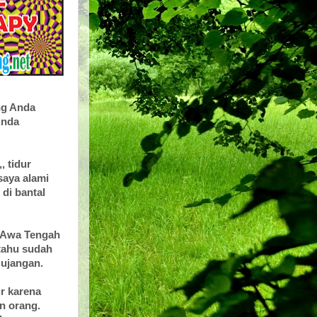
ng Anda
Anda
, tidur
saya alami
 di bantal
 JAwa Tengah
-tahu sudah
Bujangan.
ur karena
an orang.