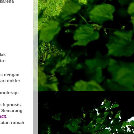
 karena
dak
ta :
si dengan
ari dokter
pnoterapi.
n hipnosis.
pi Semarang
43. -
atatan rumah