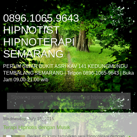
0896.1065.9643
HIPNOTIST
HIPNOTERAPI
SEMARANG
PERUM SINAR BUKIT ASRI KAV 141 KEDUNGMUNDU
TEMBALANG SEMARANG | Telpon 0896-1065-9643 | Buka
Jam 09.00-21.00 wib
Showing posts with label
semarang hipnotis musik
.
Show all posts
Wednesday, July 15, 2015
Terapi Hipnotis dengan Musik
Berikut ini kami tampilkan sesi Hipnoterapi dengan