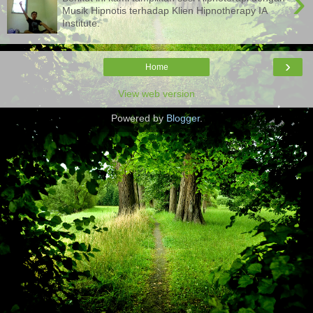
›
Musik Hipnotis terhadap Klien Hipnotherapy IA
Institute.
›
Home
View web version
Powered by
Blogger
.