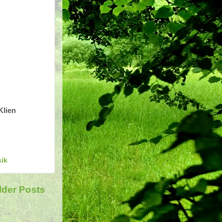
Klien
ik
lder Posts