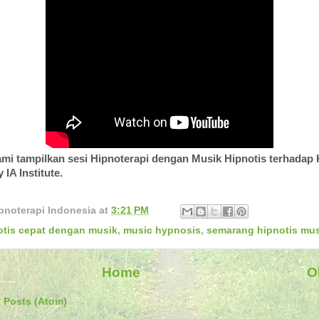
kami tampilkan sesi Hipnoterapi dengan Musik Hipnotis terhadap 
IA Institute.
pnoterapi Indonesia
at
3:21 PM
otis cepat dengan musik
,
music hypnosis
,
semarang hipnotis mus
Home
O
:
Posts (Atom)