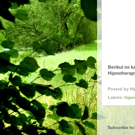
Berikut ini 
Hipnotherapy 
Posted by
Hi
Labels:
hipn
Subscribe to