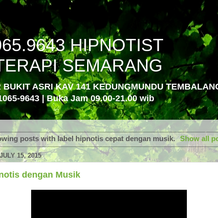
065.9643 HIPNOTIST
TERAPI SEMARANG
R BUKIT ASRI KAV 141 KEDUNGMUNDU TEMBALA
1065-9643 | Buka Jam 09.00-21.00 wib
wing posts with label
hipnotis cepat dengan musik
.
Show all p
ULY 15, 2015
pnotis dengan Musik