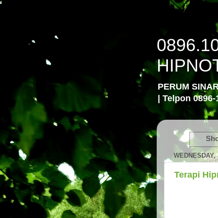
0896.1
HIPNO
PERUM SINA
| Telpon 0896-
Sho
WEDNESDAY, J
Terapi Hi