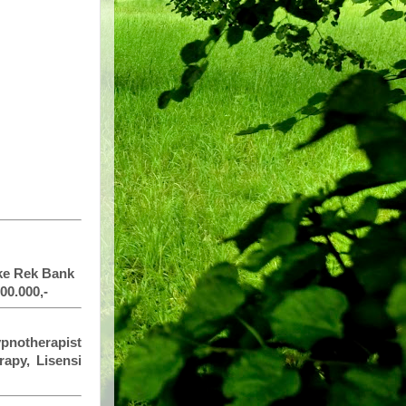
 ke Rek Bank
00.000,-
ypnotherapist
rapy, Lisensi