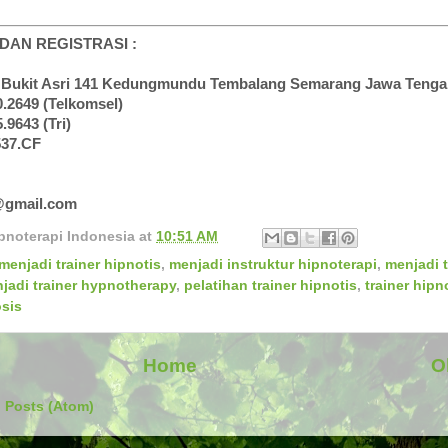
DAN REGISTRASI :
 Bukit Asri 141 Kedungmundu Tembalang Semarang Jawa Teng
.2649 (Telkomsel)
.9643 (Tri)
537.CF
@gmail.com
pnoterapi Indonesia
at
10:51 AM
menjadi trainer hipnotis
,
menjadi instruktur hipnoterapi
,
menjadi t
jadi trainer hypnotherapy
,
pelatihan trainer hipnotis
,
trainer hipn
osis
Home
O
:
Posts (Atom)