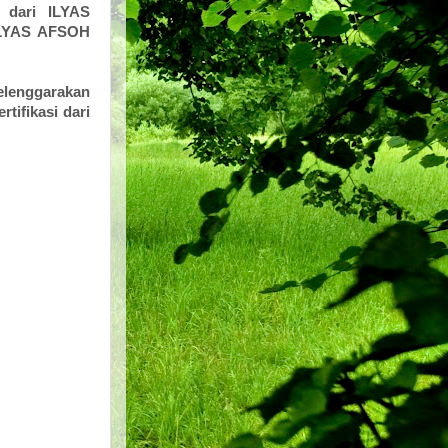
y dari ILYAS
ILYAS AFSOH
yelenggarakan
tifikasi dari