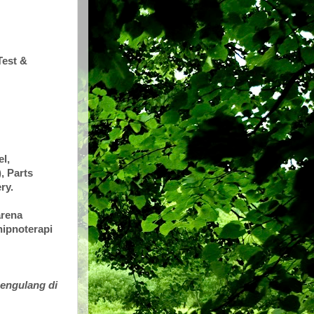
Test &
l,
, Parts
ry.
arena
hipnoterapi
Mengulang di