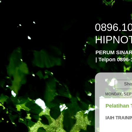
0896.1
HIPNO
PERUM SINA
| Telpon 0896-
Sho
MONDAY, SEP
Pelatihan 
IAIH TRAINI