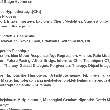
 of Stage Hypnotism
nce Hypnotherapy :[CHt]
n Process
rt, Intake Interview, Exploring Client Modalities, Suggestibility 
ning, Strategy, dll.
duction & Deepening
Relaxation, Dave Elman, Erickson Environmental, Dll.
peutic Technique
stion, Ideo Motor Response, Age Regression, Anchor, Role Mode
ion, Future Pacing, Affect Bridge, Informed Child Technique (ICT)
ir Therapy, Gestalt Dialogue, Forgiveness Therapy, Object Image
an Hipnotis dan Hipnoterapi IA Institute menjadi lebih bernilai k
 Master hipnoterapi yang melakukan praktek keilmuan hipnotis-
pnoterapi Semarang - Surabaya.
kejahatan Mirip hipnotis, Menangkal Gendam Hipnotis
* Gratis 
utnya
ampu Menghipnotis