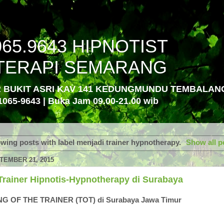
065.9643 HIPNOTIST
TERAPI SEMARANG
R BUKIT ASRI KAV 141 KEDUNGMUNDU TEMBALA
1065-9643 | Buka Jam 09.00-21.00 wib
wing posts with label
menjadi trainer hypnotherapy
.
Show all p
TEMBER 21, 2015
Trainer Hipnotis-Hypnotherapy di Surabaya
NG OF THE TRAINER (TOT) di Surabaya Jawa Timur