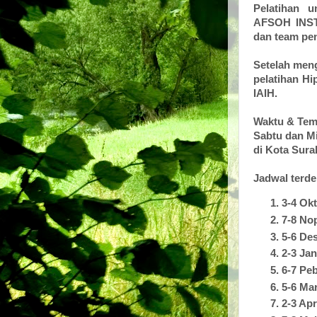
Pelatihan u
AFSOH INST
dan team pen
Setelah meng
pelatihan Hi
IAIH.
Waktu & Tem
Sabtu dan M
di Kota Sur
Jadwal terde
3-4 Ok
7-8 No
5-6 De
2-3 Jan
6-7 Peb
5-6 Ma
2-3 Apr