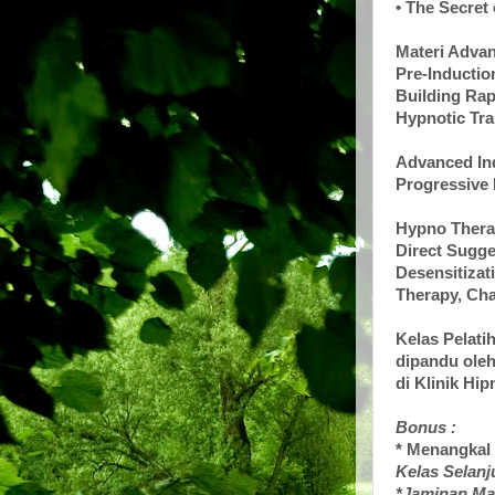
• The Secret
Materi Adva
Pre-Inductio
Building Rapo
Hypnotic Trai
Advanced In
Progressive 
Hypno Thera
Direct Sugge
Desensitizat
Therapy, Cha
Kelas Pelatih
dipandu oleh
di Klinik Hi
Bonus :
* Menangkal 
Kelas Selanj
*Jaminan M