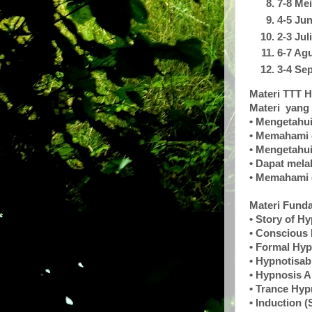
7-8 Me
4-5 Jun
2-3 Jul
6-7 Ag
3-4 Se
Materi TTT H
Materi yang 
• Mengetahui
• Memahami 
• Mengetahu
• Dapat mela
• Memahami 
Materi Funda
• Story of H
• Conscious 
• Formal Hyp
• Hypnotisabi
• Hypnosis A
• Trance Hyp
• Induction 