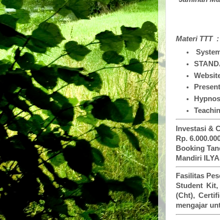
Materi TTT 
System
STANDA
Website
Present
Hypnosi
Teachi
Investasi & 
Rp. 6.000.00
Booking Tand
Mandiri ILYA
Fasilitas Pes
Student Kit,
(Cht), Certi
mengajar unt