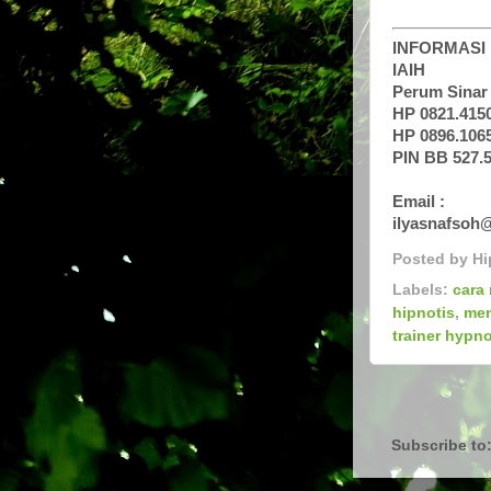
INFORMASI 
IAIH
Perum Sinar
HP 0821.4150
HP 0896.1065
PIN BB 527.
Email :
ilyasnafsoh
Posted by
Hi
Labels:
cara 
hipnotis
,
men
trainer hypn
Subscribe to