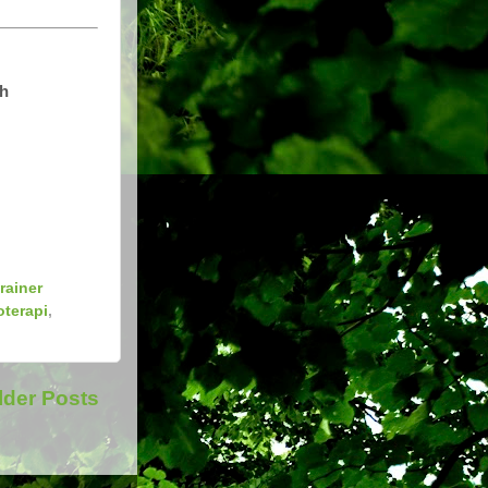
ah
rainer
oterapi
,
lder Posts