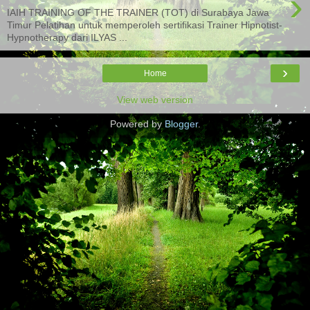
›
IAIH TRAINING OF THE TRAINER (TOT) di Surabaya Jawa
Timur Pelatihan untuk memperoleh sertifikasi Trainer Hipnotist-
Hypnotherapy dari ILYAS ...
›
Home
View web version
Powered by
Blogger
.