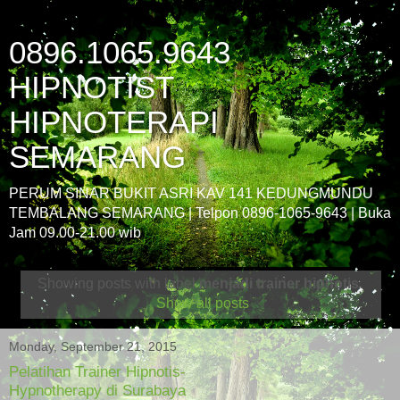
0896.1065.9643
HIPNOTIST
HIPNOTERAPI
SEMARANG
PERUM SINAR BUKIT ASRI KAV 141 KEDUNGMUNDU
TEMBALANG SEMARANG | Telpon 0896-1065-9643 | Buka
Jam 09.00-21.00 wib
Showing posts with label
menjadi trainer hipnotis
.
Show all posts
Monday, September 21, 2015
Pelatihan Trainer Hipnotis-
Hypnotherapy di Surabaya