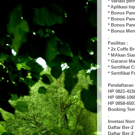
* Variasi pe
* Aplikasi h
* Bonus Pan
* Bonus Pan
* Bonus Pan
* Bonus Men
.
Fasilitas :
* 2x Coffe B
*
MAkan Sia
* Garansi M
* Sertifikat C
* Sertifikat
Pendaftaran 
HP 0821-41
HP 0896-106
HP 0858-650
Booking Tem
.
Invetasi Nor
Daftar Ber-2 
Daftar Ber-3 