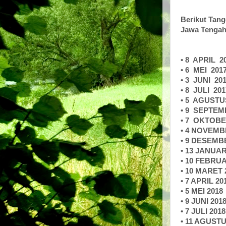
Berikut Tang
Jawa Tengah 
• 8
APRIL
2
• 6
MEI
201
• 3
JUNI
20
• 8
JULI
201
• 5
AGUSTU
• 9
SEPTEM
• 7
OKTOB
• 4 NOVEMB
• 9 DESEMB
• 13 JANUAR
• 10 FEBRUA
• 10 MARET 
• 7 APRIL 20
• 5 MEI 2018
• 9 JUNI 201
• 7 JULI 2018
• 11 AGUSTU