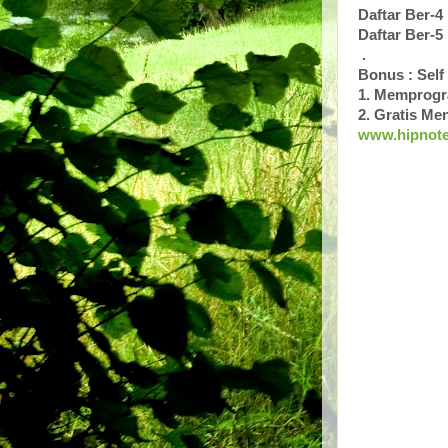
Daftar Ber-4 
Daftar Ber-5 
.
Bonus : Self
1. Memprogra
2. Gratis Me
www.hipnote