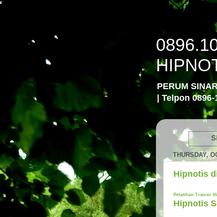
0896.1
HIPNO
PERUM SINA
| Telpon 0896-
S
THURSDAY, OC
Hipnotis 
Pelatihan Trainer H
Hipnotis 