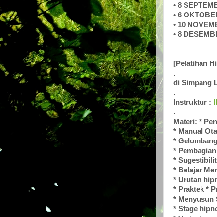
• 8 SEPTEM
• 6 OKTOBE
• 10 NOVEM
• 8 DESEMB
[Pelatihan H
.
di
Simpang L
.
Instruktur :
.
Materi:
* Pen
* Manual Ot
* Gelombang
* Pembagian 
* Sugestibili
* Belajar Me
* Urutan hip
* Praktek * P
* Menyusun S
* Stage hipn