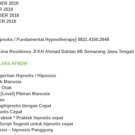
BER 2018
R 2018
BER 2018
ER 2018
ipnotis / Fundamental Hypnotherapy] 0821.4150.2649
ima Residence Jl KH Ahmad Dahlan 6B Semarang Jawa Tengah 
ILYAS AFSOH
gertian Hipnotis / Hipnosis
ak Manusia
 Otak
[Level] Pikiran Manusia
tas
nghipnotis dengan Cepat
notis Cepat
raktek * Praktek hipnotis cepat
cript Sugesti untuk hipnotis cepat
osis – hipnosis Panggung