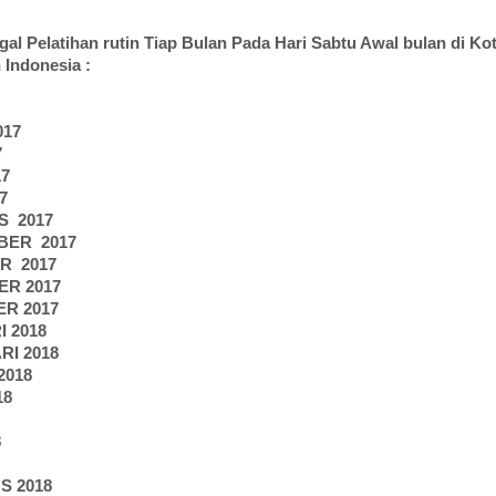
gal Pelatihan rutin Tiap Bulan Pada Hari Sabtu Awal bulan di K
Indonesia :
017
7
17
7
S
2017
BER
2017
ER
2017
ER 2017
ER 2017
I 2018
RI 2018
2018
18
8
S 2018