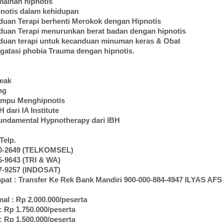
rmainan hipnotis
ipnotis dalam kehidupan
duan Terapi berhenti Merokok dengan Hipnotis
duan Terapi menurunkan berat badan dengan hipnotis
duan terapi untuk kecanduan minuman keras & Obat
gatasi phobia Trauma dengan hipnotis.
reak
ng
ampu Menghipnotis
H dari IA Institute
 Fundamental Hypnotherapy dari IBH
Telp.
50-2649 (TELKOMSEL)
5-9643 (TRI & WA)
7-9257 (INDOSAT)
pat : Transfer Ke Rek Bank Mandiri 900-000-884-4947 ILYAS A
mal : Rp 2.000.000/peserta
: Rp 1.750.000/peserta
: Rp 1.500.000/peserta