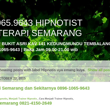
065.9643 HIPNOTIST
TERAPI SEMARANG
R BUKIT ASRI KAV 141 KEDUNGMUNDU TEMBALA
1065-9643 | Buka Jam 09.00-21.00 wib
howing posts with label
Hipnotis uya emang kuya
.
Show all pos
TOBER 22, 2015
di Semarang dan Sekitarnya 0896-1065-9643
ipnotis
,
Menjadi Trainer Hipnotis
, Cara Menjadi Trainer Hipnotis,
Semarang 0821-4150-2649