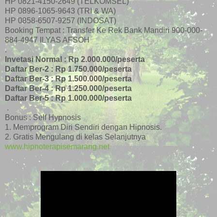
HP 0821-4150-2649 (TELKOMSEL)
HP 0896-1065-9643 (TRI & WA)
HP 0858-6507-9257 (INDOSAT)
Booking Tempat : Transfer Ke Rek Bank Mandiri 900-000-
884-4947 ILYAS AFSOH
.
Invetasi Normal : Rp 2.000.000/peserta
Daftar Ber-2 : Rp 1.750.000/peserta
Daftar Ber-3 : Rp 1.500.000/peserta
Daftar Ber-4 : Rp 1.250.000/peserta
Daftar Ber-5 : Rp 1.000.000/peserta
.
Bonus : Self Hypnosis
1. Memprogram Diri Sendiri dengan Hipnosis.
2. Gratis Mengulang di kelas Selanjutnya
www.hipnoterapisemarang.net