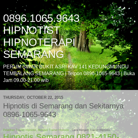
0896.1065.9643
HIPNOTIST
HIPNOTERAPI
SEMARANG
PERUM SINAR BUKIT ASRI KAV 141 KEDUNGMUNDU
TEMBALANG SEMARANG | Telpon 0896-1065-9643 | Buka
Jam 09.00-21.00 wib
THURSDAY, OCTOBER 22, 2015
Hipnotis di Semarang dan Sekitarnya
0896-1065-9643
Pelatihan Trainer Hipnotis
,
Menjadi Trainer Hipnotis
, Cara Menjadi Trainer Hipnotis,
Hipnotis Semarang 0821-4150-