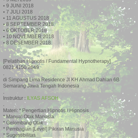
• 9 JUNI 2018
• 7 JULI 2018
• 11 AGUSTUS 2018
• 8 SEPTEMBER 2018
• 6 OKTOBER 2018
• 10 NOVEMBER 2018
• 8 DESEMBER 2018
[Pelatihan Hipnotis / Fundamental Hypnotherapy]
0821.4150.2649
.
di
Simpang Lima Residence Jl KH Ahmad Dahlan 6B
Semarang Jawa Tengah Indonesia
.
Instruktur :
ILYAS AFSOH
.
Materi:
* Pengertian Hipnotis / Hipnosis
* Manual Otak Manusia
* Gelombang Otak
* Pembagian [Level] Pikiran Manusia
* Sugestibilitas