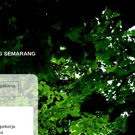
NG SEMARANG
gjakarta
.
pekerja
mi