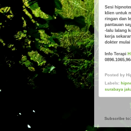
Sesi hipnote
klien untuk 
ringan dan l
pantauan say
-lalu lalang
kerja sekara
dokter mulai
Info Terapi
H
0896.1065,96
Posted by
Hi
Labels:
hipn
surabaya jaka
Subscribe to