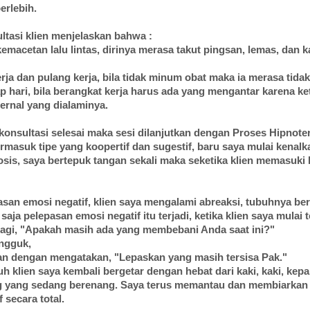
erlebih.
ultasi klien menjelaskan bahwa :
kemacetan lalu lintas, dirinya merasa takut pingsan, lemas, dan k
rja dan pulang kerja, bila tidak minum obat maka ia merasa tid
p hari, bila berangkat kerja harus ada yang mengantar karena ke
ternal yang dialaminya.
 konsultasi selesai maka sesi dilanjutkan dengan Proses Hipnoter
ermasuk tipe yang koopertif dan sugestif, baru saya mulai kenal
osis, saya bertepuk tangan sekali maka seketika klien memasuki 
san emosi negatif, klien saya mengalami abreaksi, tubuhnya ber
saja pelepasan emosi negatif itu terjadi, ketika klien saya mulai 
 lagi, "Apakah masih ada yang membebani Anda saat ini?"
ngguk,
an dengan mengatakan, "Lepaskan yang masih tersisa Pak."
h klien saya kembali bergetar dengan hebat dari kaki, kaki, kepala
ng yang sedang berenang. Saya terus memantau dan membiarkan
 secara total.