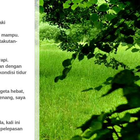
aki
ak mampu.
takutan-
api.
kan dengan
kondisi tidur
geta hebat,
tenang, saya
, kali ini
 pelepasan