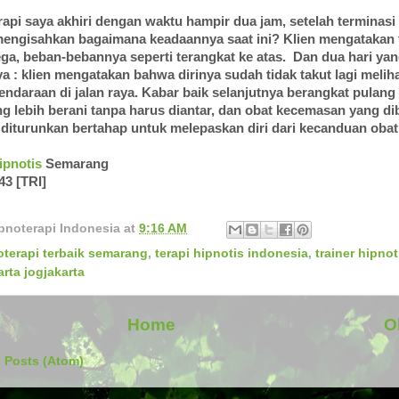
rapi saya akhiri dengan waktu hampir dua jam, setelah terminasi
mengisahkan bagaimana keadaannya saat ini? Klien mengatakan t
ega, beban-bebannya seperti terangkat ke atas. Dan dua hari yan
a : klien mengatakan bahwa dirinya sudah tidak takut lagi meli
 kendaraan di jalan raya. Kabar baik selanjutnya berangkat pulang
ng lebih berani tanpa harus diantar, dan obat kecemasan yang di
 diturunkan bertahap untuk melepaskan diri dari kecanduan obat
ipnotis
Semarang
43 [TRI]
pnoterapi Indonesia
at
9:16 AM
oterapi terbaik semarang
,
terapi hipnotis indonesia
,
trainer hipno
rta jogjakarta
Home
O
:
Posts (Atom)