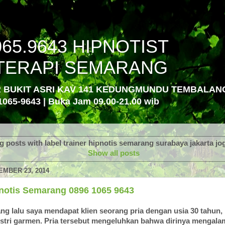
065.9643 HIPNOTIST
TERAPI SEMARANG
R BUKIT ASRI KAV 141 KEDUNGMUNDU TEMBALA
1065-9643 | Buka Jam 09.00-21.00 wib
 posts with label
trainer hipnotis semarang surabaya jakarta jo
Show all posts
MBER 23, 2014
pnotis Semarang 0896 1065 9643
g lalu saya mendapat klien seorang pria dengan usia 30 tahun, 
ustri garmen. Pria tersebut mengeluhkan bahwa dirinya mengala