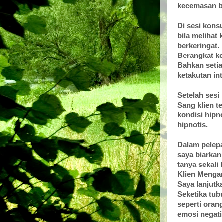
kecemasan b
Di sesi kons
bila melihat 
berkeringat.
Berangkat ke
Bahkan setia
ketakutan in
Setelah sesi
Sang klien t
kondisi hipn
hipnotis.
Dalam pelepa
saya biarkan 
tanya sekali
Klien Menga
Saya lanjutk
Seketika tubu
seperti ora
emosi negatif