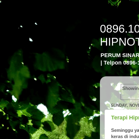
0896.1
HIPNO
PERUM SINA
| Telpon 0896-
Showing
SUNDAY, NOVE
Terapi Hi
Seminggu yan
keras di ind