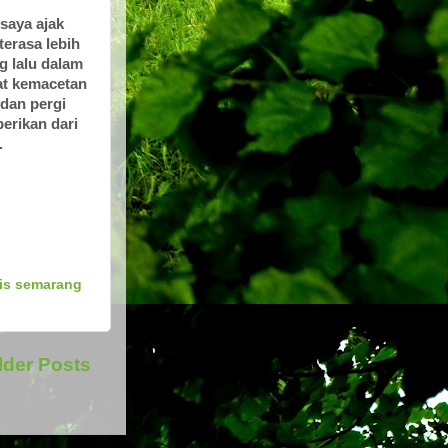
 saya ajak
erasa lebih
g lalu dalam
hat kemacetan
 dan pergi
berikan dari
.
tis semarang
lder Posts