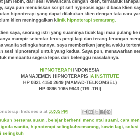
t jam lebih, dari sesi wawancara dengan klien, termasuk tahapa
, saya pun menuliskan script self hypnosis agar dibaca klien sa
utan hipnoterapi yang dapat dilakukan klien dengan tata cara ya
elum klien meninggalkan k
linik hipnoterapi semarang.
lien saya, seorang istri yang suaminya tidak lagi mau pulang k
hanya mampir sebentar terus pergi lagi dan terang-terangan me
a wanita selingkuhannya, saya memberikan jangka waktu terten
n sesi hipnoterapi untuk yang kedua. Saya pun, menawarkan se
uk membantu segera lepas dari belenggu masalahnya.
HIPNOTERAPI
INDONESIA
MANAJEMEN HIPNOTERAPIS
IA INSTITUTE
HP 0821 4150 2649 (MAMAD-TELKOMSEL)
HP 0896 1065 9643 (TRI -TRI)
pnoterapi Indonesia
at
10:05 PM
 rukun bersama suami
,
belajar berhenti mencintai suami
,
cara men
igoda wanita
,
hipnoterapi selingkuhsemarang
,
kawin lagi
,
solusi
i selingkuh