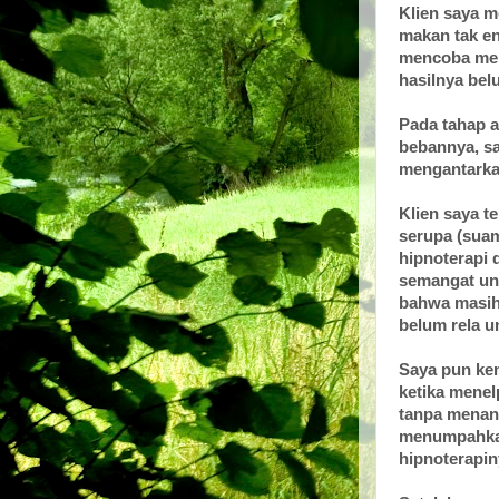
Klien saya m
makan tak en
mencoba men
hasilnya belu
Pada tahap a
bebannya, sa
mengantarkan
Klien saya t
serupa (sua
hipnoterapi 
semangat unt
bahwa masih
belum rela u
Saya pun kem
ketika mene
tanpa menang
menumpahkan 
hipnoterapiny