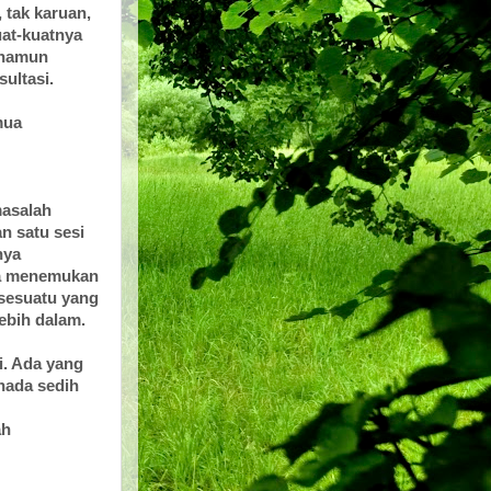
 tak karuan,
uat-kuatnya
 namun
sultasi.
mua
masalah
n satu sesi
nya
aya menemukan
sesuatu yang
ebih dalam.
i. Ada yang
nada sedih
ah