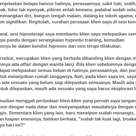
enjelaskan betapa hancur hatinya, perasaannya, sakit hati, sedih,
ak, tidur tak nyenyak, pikiran entah kemana, padahal sudah sek
enangkan diri, bangun tengah malam, datang ke tokoh agama,
m signifikan. Begitulah, curahan perasaan klien saya di sesi kon
wal, sesi hipnoterapi saya membantu klien saya melepaskan se
ya pandu dengan serangkaian hypnotic training, kemudian
nya ke dalam kondisi hipnosis dan sesi terapi dilakukan.
ersebut, merupakan klien yang berbeda dibanding klien dengan 
minya ada
affair
dengan wanita lain
). Bila
klien sebelumnya denga
dapat melepaskan semua beban di hatinya, perasaannya, dan pu
uk melanjutkan rumah tangganya. Nah, pada klien saya ini, s
 ada sesuatu yang belum siap dilepaskan semuanya. Masih ada 
ntuk dilepaskan, masih ada sesuatu yang saya harus eksplorasi l
udian menggali perbedaan klien-klien yang pernah saya tangan
lpon dengan nada datar dan menyampaikan masalahnya dengan 
is. Sementara klien yang lain, baru menelpon sudah menangis,
luapan emosinya, bahkan berkata, "sudah tak kuat lagi, bisak
a hari ini?"