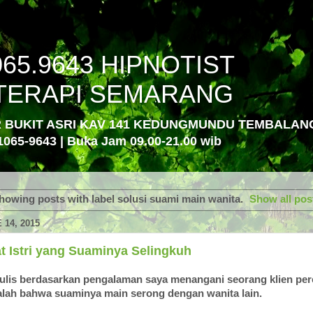
065.9643 HIPNOTIST
TERAPI SEMARANG
R BUKIT ASRI KAV 141 KEDUNGMUNDU TEMBALA
1065-9643 | Buka Jam 09.00-21.00 wib
howing posts with label
solusi suami main wanita
.
Show all pos
 14, 2015
t Istri yang Suaminya Selingkuh
ditulis berdasarkan pengalaman saya menangani seorang klien p
lah bahwa suaminya main serong dengan wanita lain.