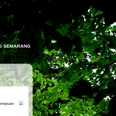
NG SEMARANG
ts
erempuan