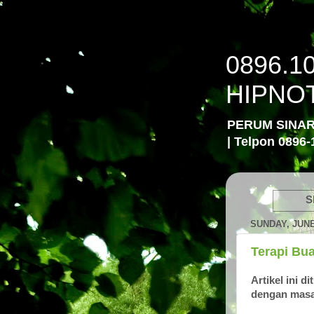
0896.1
HIPNO
PERUM SINA
| Telpon 0896-
S
SUNDAY, JUNE
Terapi Bua
Artikel ini 
dengan masa