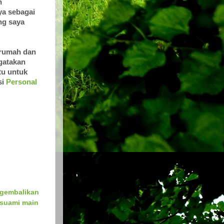
n
ya sebagai
ng saya
e rumah dan
ngatakan
tu untuk
si
Personal
gembalikan
 suami main