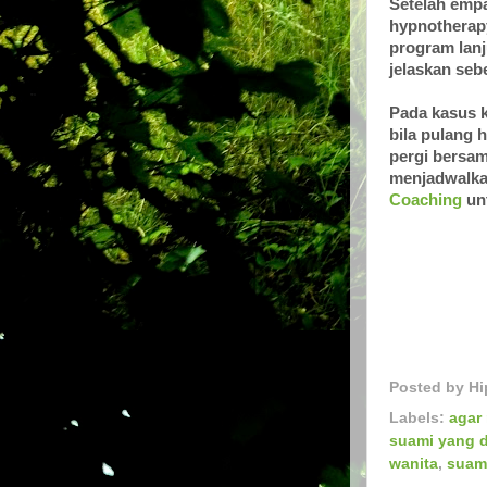
Setelah empa
hypnotherapy
program lanj
jelaskan seb
Pada kasus k
bila pulang 
pergi bersam
menjadwalka
Coaching
unt
Posted by
Hi
Labels:
agar
suami yang d
wanita
,
suam