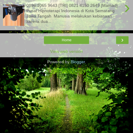
›
0896 1065 9643 [TRI] 0821 4150 2649 [Mamad]
Pusat Hipnoterapi Indonesia di Kota Semarang
Jawa Tengah Manusia melakukan kebiasaan
karena dua...
›
Home
View web version
Powered by
Blogger
.