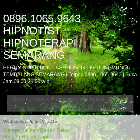
0896.1065.9643
HIPNOTIST
HIPNOTERAPI
SEMARANG
PERUM SINAR BUKIT ASRI KAV 141 KEDUNGMUNDU
TEMBALANG SEMARANG | Telpon 0896-1065-9643 | Buka
Jam 09.00-21.00 wib
Showing posts with label
menjaga koitus
.
Show all
posts
Wednesday, June 10, 2015
Mengendalikan Gairah Seks
dengan Hipnoterapi