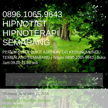
0896.1065.9643
HIPNOTIST
HIPNOTERAPI
SEMARANG
PERUM SINAR BUKIT ASRI KAV 141 KEDUNGMUNDU
TEMBALANG SEMARANG | Telpon 0896-1065-9643 | Buka
Jam 09.00-21.00 wib
Showing posts with label
melupakan mantan pacar
.
Show all posts
Thursday, December 11, 2014
Melupakan Mantan dengan
Hipnoterapi