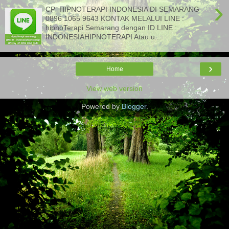
›
CP HIPNOTERAPI INDONESIA DI SEMARANG
0896 1065 9643 KONTAK MELALUI LINE :
hipnoTerapi Semarang dengan ID LINE :
INDONESIAHIPNOTERAPI Atau u...
›
Home
View web version
Powered by
Blogger
.