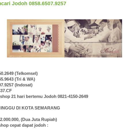
ncari Jodoh 0858.6507.9257
50.2649 (Telkomsel)
65.9643 (Tri & WA)
07.9257 (Indosat)
537.CF
shop 21 hari bertemu Jodoh 0821-4150-2649
 MINGGU DI KOTA SEMARANG
 2.000.000, (Dua Juta Rupiah)
hop cepat dapat jodoh :