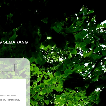
NG SEMARANG
pnotis, uya kuya
s jin, Hipnotis jiwa,