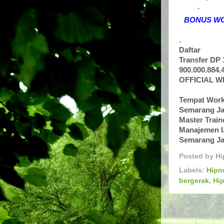
.
BONUS WOR
.
Daftar
Transfer DP 
900.000.884.
OFFICIAL W
Tempat Wor
Semarang J
Master Train
Manajemen I
Semarang J
Posted by
Hi
Labels:
Hipn
bergerak
,
Hip