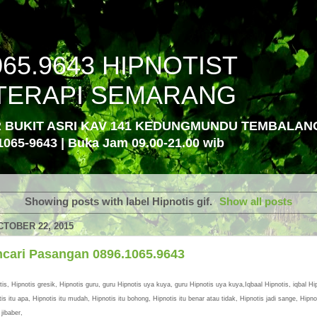
065.9643 HIPNOTIST
TERAPI SEMARANG
R BUKIT ASRI KAV 141 KEDUNGMUNDU TEMBALA
1065-9643 | Buka Jam 09.00-21.00 wib
Showing posts with label
Hipnotis gif
.
Show all posts
TOBER 22, 2015
ncari Pasangan 0896.1065.9643
is, Hipnotis gresik, Hipnotis guru, guru Hipnotis uya kuya, guru Hipnotis uya kuya,Iqbaal Hipnotis, iqbal Hi
is itu apa, Hipnotis itu mudah, Hipnotis itu bohong, Hipnotis itu benar atau tidak, Hipnotis jadi sange, Hipnoti
 jibaber,