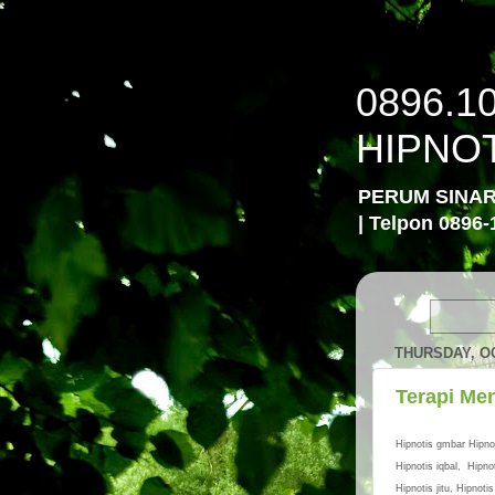
0896.1
HIPNO
PERUM SINA
| Telpon 0896-
THURSDAY, OC
Terapi Me
Hipnotis gmbar Hipnot
Hipnotis iqbal, Hipnot
Hipnotis jitu, Hipnotis