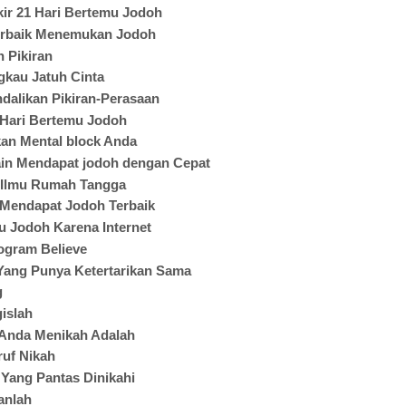
kir 21 Hari Bertemu Jodoh
erbaik Menemukan Jodoh
 Pikiran
gkau Jatuh Cinta
dalikan Pikiran-Perasaan
 Hari Bertemu Jodoh
kan Mental block Anda
ain Mendapat jodoh dengan Cepat
r Ilmu Rumah Tangga
 Mendapat Jodoh Terbaik
u Jodoh Karena Internet
gram Believe
Yang Punya Ketertarikan Sama
g
islah
 Anda Menikah Adalah
ruf Nikah
 Yang Pantas Dinikahi
anlah