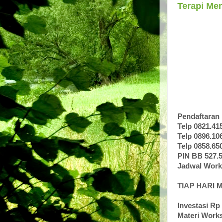
Terapi Me
Pendaftaran
Telp 0821.41
Telp 0896.10
Telp 0858.65
PIN BB 527.
Jadwal Work
TIAP HARI
Investasi Rp
Materi Works