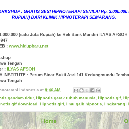
KSHOP : GRATIS SESI HIPNOTERAPI SENILAI Rp. 3.000.000 
RUPIAH) DARI KLINIK HIPNOTERAPI SEMARANG.
1.000.000 (satu Juta Rupiah) ke Rek Bank Mandiri ILYAS AFSOH
4947
EB :
www.hidupbaru.net
kshop
awa Tengah
er :
ILYAS AFSOH
A INSTITUTE : Perum Sinar Bukit Asri 141 Kedungmundu Temba
awa Tengah
pnoterapi Indonesia
at
9:46 AM
otis gendam tidur
,
Hipnotis gerak tubuh manusia
,
Hipnotis gif
,
Hip
notis gif download
,
Hipnotis girl
,
Ilmu gaib hipnotis
,
lingkarang H
Home
O