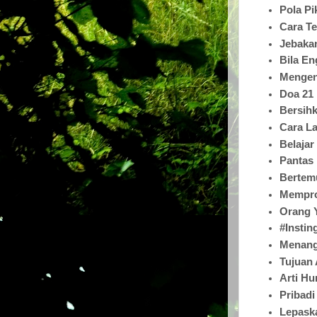
Pola Pi
Cara T
Jebakan
Bila En
Mengen
Doa 21
Bersih
Cara L
Belaja
Pantas
Bertem
Mempro
Orang 
#Instin
Menang
Tujuan
Arti Hu
Pribadi
Lepask