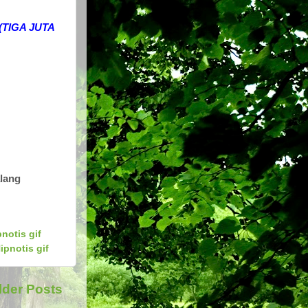
(TIGA JUTA
lang
notis gif
ipnotis gif
lder Posts